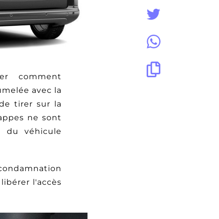
uver comment
jumelée avec la
e tirer sur la
rappes ne sont
s du véhicule
condamnation
libérer l'accès