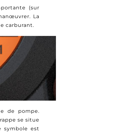
mportante (sur
 manœuvrer. La
de carburant.
le de pompe.
trappe se situe
e symbole est