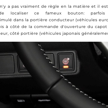
n'y a pas vraiment de règle en la matière et il e
de localiser ce fameux bouton: parfois 
simulé dans la portière conducteur (véhicules eur
fois à côté de la commande d'ouverture du capo
eur, côté portière (véhicules japonais généralemen