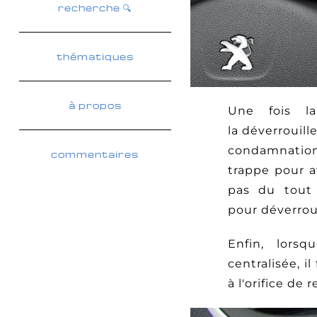
recherche 🔍
thématiques
à propos
Une fois la
la déverrouill
condamnation 
commentaires
trappe pour a
pas du tout 
pour déverrou
Enfin, lors
centralisée, i
à l'orifice de 