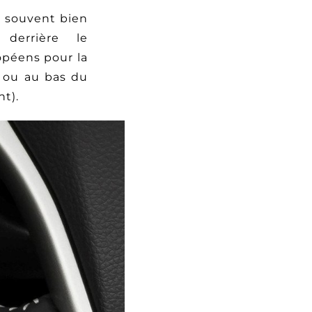
st souvent bien
derrière le
opéens pour la
t ou au bas du
t).