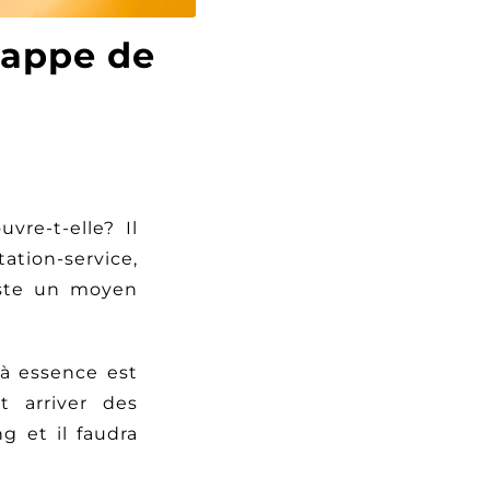
trappe de
re-t-elle? Il
ation-service,
iste un moyen
 à essence est
t arriver des
g et il faudra